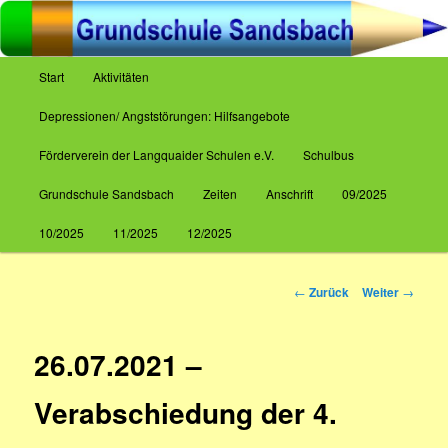
Zum
Inhalt
wechseln
Hauptmenü
Start
Aktivitäten
Grundschule Sandsbach
Depressionen/ Angststörungen: Hilfsangebote
Förderverein der Langquaider Schulen e.V.
Schulbus
Grundschule Sandsbach
Zeiten
Anschrift
09/2025
10/2025
11/2025
12/2025
Beitrags-
←
Zurück
Weiter
→
Navigation
26.07.2021 –
Verabschiedung der 4.