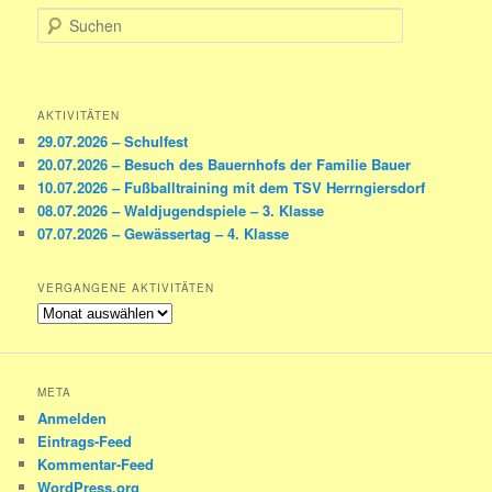
S
u
c
h
e
AKTIVITÄTEN
n
29.07.2026 – Schulfest
20.07.2026 – Besuch des Bauernhofs der Familie Bauer
10.07.2026 – Fußballtraining mit dem TSV Herrngiersdorf
08.07.2026 – Waldjugendspiele – 3. Klasse
07.07.2026 – Gewässertag – 4. Klasse
VERGANGENE AKTIVITÄTEN
Vergangene
Aktivitäten
META
Anmelden
Eintrags-Feed
Kommentar-Feed
WordPress.org