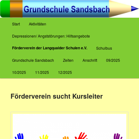
Zum
Inhalt
wechseln
Hauptmenü
Start
Aktivitäten
Grundschule Sandsbach
Depressionen/ Angststörungen: Hilfsangebote
Förderverein der Langquaider Schulen e.V.
Schulbus
Grundschule Sandsbach
Zeiten
Anschrift
09/2025
10/2025
11/2025
12/2025
Förderverein sucht Kursleiter