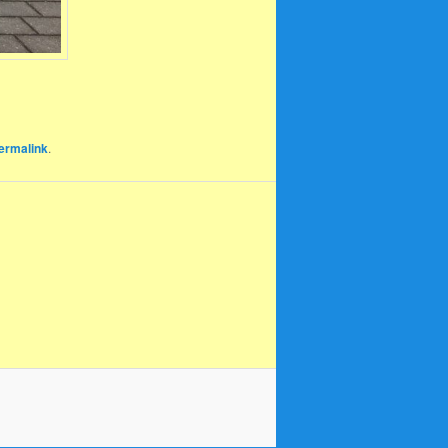
ermalink
.