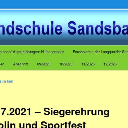
 Sandsbach
sionen/ Angststörungen: Hilfsangebote
Förderverein der Langquaider Sch
ten
Anschrift
09/2025
10/2025
11/2025
12/2025
etra Irmi
07.2021 – Siegerehrung
olin und Sportfest