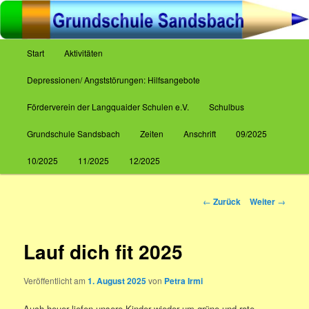
Zum
Inhalt
wechseln
Hauptmenü
Start
Aktivitäten
Grundschule Sandsbach
Depressionen/ Angststörungen: Hilfsangebote
Förderverein der Langquaider Schulen e.V.
Schulbus
Grundschule Sandsbach
Zeiten
Anschrift
09/2025
10/2025
11/2025
12/2025
Beitrags-
←
Zurück
Weiter
→
Navigation
Lauf dich fit 2025
Veröffentlicht am
1. August 2025
von
Petra Irmi
Auch heuer liefen unsere Kinder wieder um grüne und rote