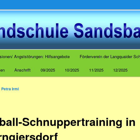
 Sandsbach
sionen/ Angststörungen: Hilfsangebote
Förderverein der Langquaider Sch
ten
Anschrift
09/2025
10/2025
11/2025
12/2025
n
Petra Irmi
ball-Schnuppertraining in
rngiersdorf