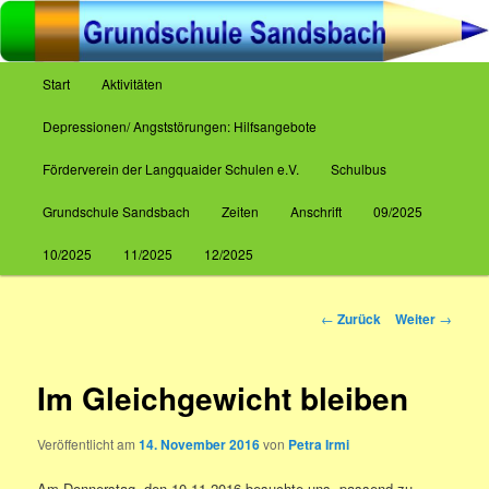
Zum
Inhalt
wechseln
Hauptmenü
Start
Aktivitäten
Grundschule Sandsbach
Depressionen/ Angststörungen: Hilfsangebote
Förderverein der Langquaider Schulen e.V.
Schulbus
Grundschule Sandsbach
Zeiten
Anschrift
09/2025
10/2025
11/2025
12/2025
Beitrags-
←
Zurück
Weiter
→
Navigation
Im Gleichgewicht bleiben
Veröffentlicht am
14. November 2016
von
Petra Irmi
Am Donnerstag, den 10.11.2016 besuchte uns, passend zu