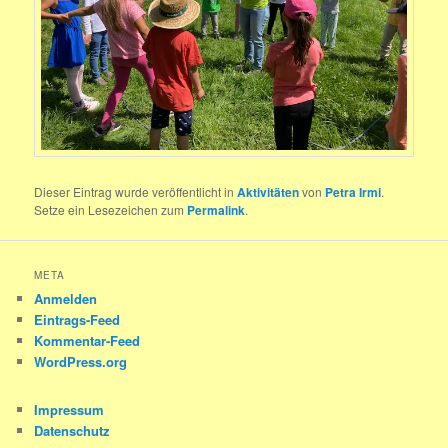
Dieser Eintrag wurde veröffentlicht in
Aktivitäten
von
Petra Irmi
.
Setze ein Lesezeichen zum
Permalink
.
META
Anmelden
Eintrags-Feed
Kommentar-Feed
WordPress.org
Impressum
Datenschutz