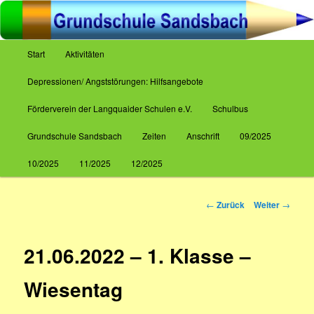
Zum
Inhalt
wechseln
Hauptmenü
Start
Aktivitäten
Grundschule Sandsbach
Depressionen/ Angststörungen: Hilfsangebote
Förderverein der Langquaider Schulen e.V.
Schulbus
Grundschule Sandsbach
Zeiten
Anschrift
09/2025
10/2025
11/2025
12/2025
Beitrags-
←
Zurück
Weiter
→
Navigation
21.06.2022 – 1. Klasse –
Wiesentag