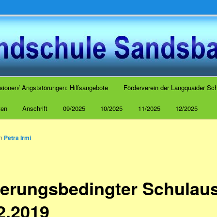
 Sandsbach
sionen/ Angststörungen: Hilfsangebote
Förderverein der Langquaider Sch
ten
Anschrift
09/2025
10/2025
11/2025
12/2025
on
Petra Irmi
terungsbedingter Schulaus
2.2019