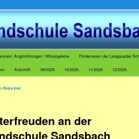
 Sandsbach
sionen/ Angststörungen: Hilfsangebote
Förderverein der Langquaider Sch
ten
Anschrift
09/2025
10/2025
11/2025
12/2025
on
Petra Irmi
terfreuden an der
ndschule Sandsbach