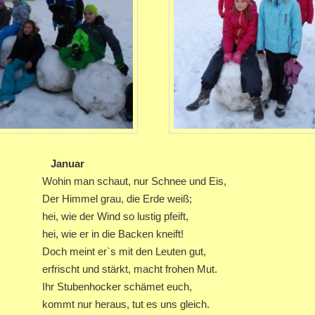
nuar
man schaut, nur Schnee und Eis,
mmel grau, die Erde weiß;
e der Wind so lustig pfeift,
ie er in die Backen kneift!
eint er`s mit den Leuten gut,
ht und stärkt, macht frohen Mut.
tubenhocker schämet euch,
nur heraus, tut es uns gleich.