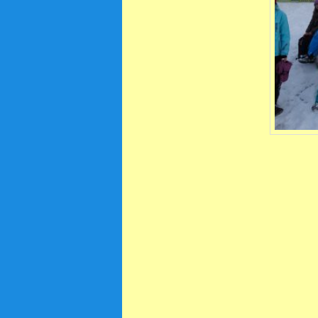
Ja
Wohin 
Der Hi
hei, wi
hei, w
Doch m
erfrisc
Ihr S
kommt 