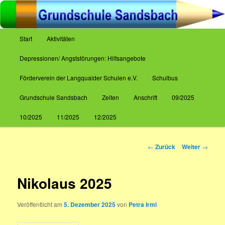
Zum
Inhalt
wechseln
Hauptmenü
Start
Aktivitäten
Grundschule Sandsbach
Depressionen/ Angststörungen: Hilfsangebote
Förderverein der Langquaider Schulen e.V.
Schulbus
Grundschule Sandsbach
Zeiten
Anschrift
09/2025
10/2025
11/2025
12/2025
Beitrags-
←
Zurück
Weiter
→
Navigation
Nikolaus 2025
Veröffentlicht am
5. Dezember 2025
von
Petra Irmi