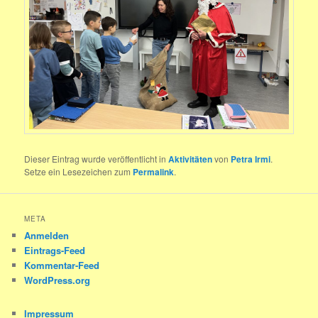
Dieser Eintrag wurde veröffentlicht in
Aktivitäten
von
Petra Irmi
.
Setze ein Lesezeichen zum
Permalink
.
META
Anmelden
Eintrags-Feed
Kommentar-Feed
WordPress.org
Impressum