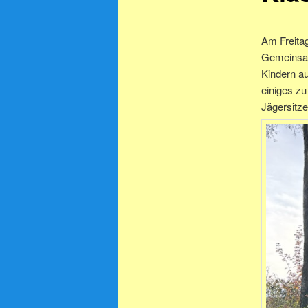
Am Freitag
Gemeinsam
Kindern a
einiges z
Jägersitze