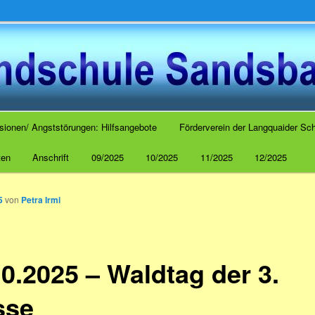
 Sandsbach
sionen/ Angststörungen: Hilfsangebote
Förderverein der Langquaider Sch
ten
Anschrift
09/2025
10/2025
11/2025
12/2025
5
von
Petra Irmi
10.2025 – Waldtag der 3.
sse