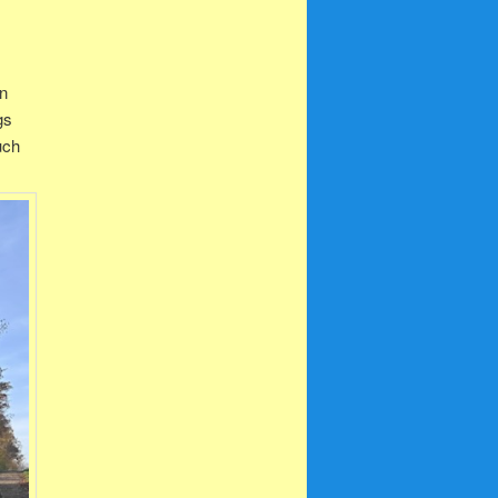
n
gs
uch