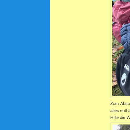
Zum Absch
alles enth
Hilfe die 