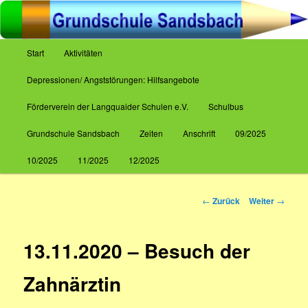
Zum
Inhalt
wechseln
Hauptmenü
Start
Aktivitäten
Grundschule Sandsbach
Depressionen/ Angststörungen: Hilfsangebote
Förderverein der Langquaider Schulen e.V.
Schulbus
Grundschule Sandsbach
Zeiten
Anschrift
09/2025
10/2025
11/2025
12/2025
Beitrags-
←
Zurück
Weiter
→
Navigation
13.11.2020 – Besuch der
Zahnärztin