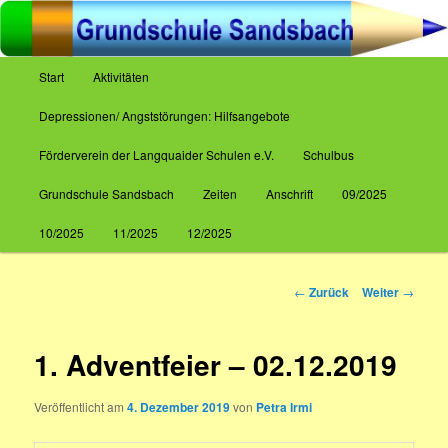
Zum
Inhalt
wechseln
Hauptmenü
Start
Aktivitäten
Grundschule Sandsbach
Depressionen/ Angststörungen: Hilfsangebote
Förderverein der Langquaider Schulen e.V.
Schulbus
Grundschule Sandsbach
Zeiten
Anschrift
09/2025
10/2025
11/2025
12/2025
Beitrags-
←
Zurück
Weiter
→
Navigation
1. Adventfeier – 02.12.2019
Veröffentlicht am
4. Dezember 2019
von
Petra Irmi